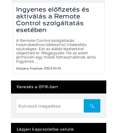
Ingyenes előfizetés és
aktiválás a Remote
Control szolgáltatás
esetében
A Remote Control szolgáltatás
használatához többszintű hitelesítés
szükséges. Ezt az alábbi lépésekkel
végezheti el. Megjegyzés: Ha az adott
járművön egy másik felhasználónak aktív
ingyenes ...
Utoljára frissítve: 2023.04.14.
Keresés a GYIK-ben
Lépjen kapcsolatba velünk