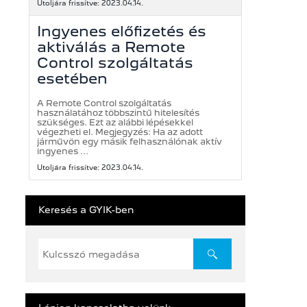
Utoljára frissítve: 2023.04.14.
Ingyenes előfizetés és
aktiválás a Remote
Control szolgáltatás
esetében
A Remote Control szolgáltatás
használatához többszintű hitelesítés
szükséges. Ezt az alábbi lépésekkel
végezheti el. Megjegyzés: Ha az adott
járművön egy másik felhasználónak aktív
ingyenes ...
Utoljára frissítve: 2023.04.14.
Keresés a GYIK-ben