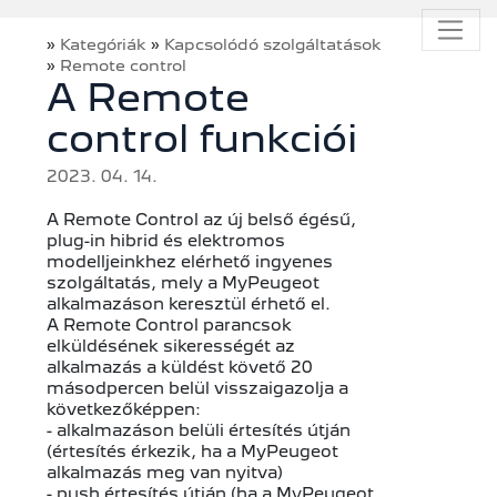
»
»
Kategóriák
Kapcsolódó szolgáltatások
»
Remote control
A Remote
control funkciói
2023. 04. 14.
A Remote Control az új belső égésű,
plug-in hibrid és elektromos
modelljeinkhez elérhető ingyenes
szolgáltatás, mely a MyPeugeot
alkalmazáson keresztül érhető el.
A Remote Control parancsok
elküldésének sikerességét az
alkalmazás a küldést követő 20
másodpercen belül visszaigazolja a
következőképpen:
- alkalmazáson belüli értesítés útján
(értesítés érkezik, ha a MyPeugeot
alkalmazás meg van nyitva)
- push értesítés útján (ha a MyPeugeot