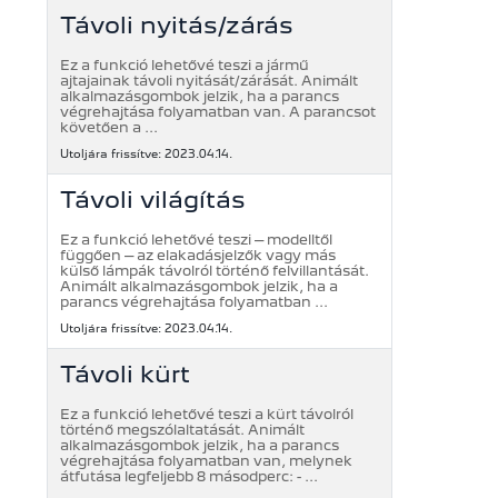
Távoli nyitás/zárás
Ez a funkció lehetővé teszi a jármű
ajtajainak távoli nyitását/zárását. Animált
alkalmazásgombok jelzik, ha a parancs
végrehajtása folyamatban van. A parancsot
követően a ...
Utoljára frissítve: 2023.04.14.
Távoli világítás
Ez a funkció lehetővé teszi – modelltől
függően – az elakadásjelzők vagy más
külső lámpák távolról történő felvillantását.
Animált alkalmazásgombok jelzik, ha a
parancs végrehajtása folyamatban ...
Utoljára frissítve: 2023.04.14.
Távoli kürt
Ez a funkció lehetővé teszi a kürt távolról
történő megszólaltatását. Animált
alkalmazásgombok jelzik, ha a parancs
végrehajtása folyamatban van, melynek
átfutása legfeljebb 8 másodperc: - ...