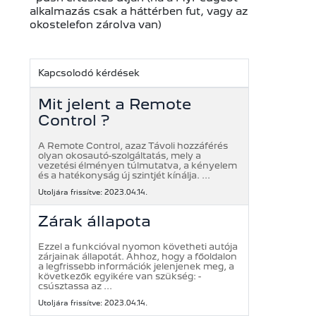
alkalmazás csak a háttérben fut, vagy az
okostelefon zárolva van)
Kapcsolodó kérdések
Mit jelent a Remote
Control ?
A Remote Control, azaz Távoli hozzáférés
olyan okosautó-szolgáltatás, mely a
vezetési élményen túlmutatva, a kényelem
és a hatékonyság új szintjét kínálja. ...
Utoljára frissítve: 2023.04.14.
Zárak állapota
Ezzel a funkcióval nyomon követheti autója
zárjainak állapotát. Ahhoz, hogy a főoldalon
a legfrissebb információk jelenjenek meg, a
következők egyikére van szükség: -
csúsztassa az ...
Utoljára frissítve: 2023.04.14.