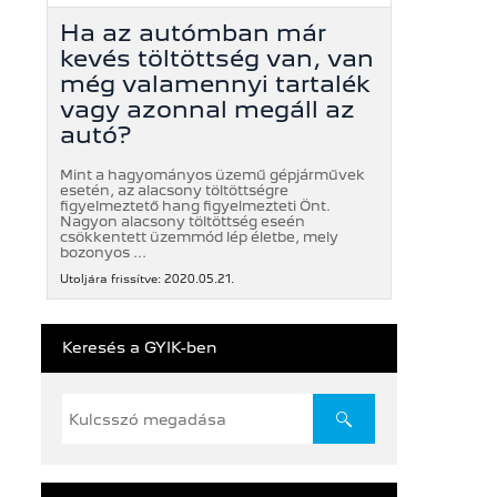
Ha az autómban már
kevés töltöttség van, van
még valamennyi tartalék
vagy azonnal megáll az
autó?
Mint a hagyományos üzemű gépjárművek
esetén, az alacsony töltöttségre
figyelmeztető hang figyelmezteti Önt.
Nagyon alacsony töltöttség eseén
csökkentett üzemmód lép életbe, mely
bozonyos ...
Utoljára frissítve: 2020.05.21.
Keresés a GYIK-ben