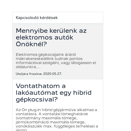
Kapcsolodó kérdések
Mennyibe kerülenk az
elektromos autók
Önöknél?
Elektromos gépkocsijaink áráról
mákrakereskedőink tudnak pontos
információval szolgálni, vagy látogasson el
oldalunkra....
Utoljára frissítve: 2020.05.27.
Vontathatom a
lakóautómat egy hibrid
gépkocsival?
Az Ön plug-in hibrid gépjárműve alkalmas a
vontatásra. A vontatási tömeghatárok
(vontatmány maximális tömege,
járműkombináció maximális tömege,
vonókészülék max. függőleges terhelése) a
jármű ...