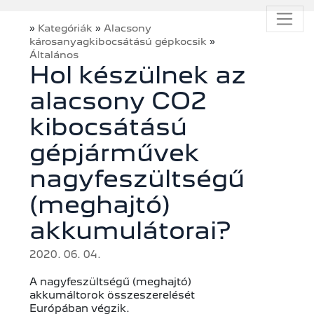
»
»
Kategóriák
Alacsony
»
károsanyagkibocsátású gépkocsik
Általános
Hol készülnek az
alacsony CO2
kibocsátású
gépjárművek
nagyfeszültségű
(meghajtó)
akkumulátorai?
2020. 06. 04.
A nagyfeszültségű (meghajtó)
akkumáltorok összeszerelését
Európában végzik.